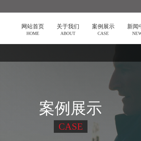
网站首页
关于我们
案例展示
新闻
HOME
ABOUT
CASE
NE
企业介绍
美博会
阳光公
企业资质
环博会
行业资
汽车配件交易
经验分
会
锅炉与设立系
统展
广播电视展
电动车与零部
件展览会
工博会
案例展示
石材展
食材展
电力展
CASE
新能源汽车展
农业机械展