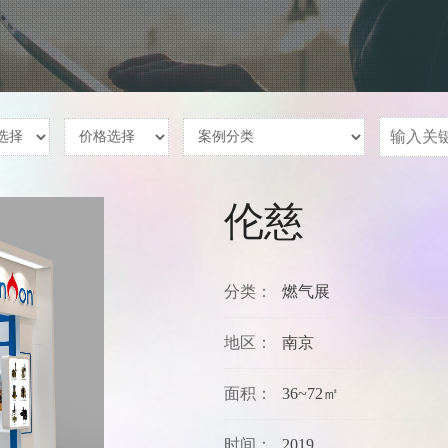
畜牧业展
建材环保展
孕婴童展
暖通展
肉类制品展
轮胎展
自行车展
摄影展
眼镜展
养老展
伦慈
玻璃展
教育展
植保会
建博会
分类：
燃气展
航空类展
体博会
国际水展
地区：
南京
宠物大会
VIV展
面积：
36~72㎡
工程机械
聚氨酯展
燃气展
时间：
2019