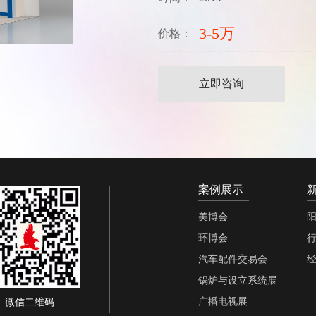
医疗器械展
测量展
3-5万
价格：
李曼展
消防展
旅游展
立即咨询
门窗展
奶业展
药交会
焊接展
案例展示
美博会
环博会
汽车配件交易会
锅炉与设立系统展
广播电视展
微信二维码