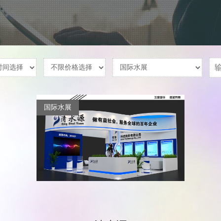
畜牧业展
建材环保展
孕婴童展
暖通展
肉类制品展
轮胎展
自行车展
摄影展
眼镜展
养老展
玻璃展
国际水展
教育展
植保会
建博会
航空类展
体博会
国际水展
宠物大会
VIV展
工程机械
聚氨酯展
燃气展