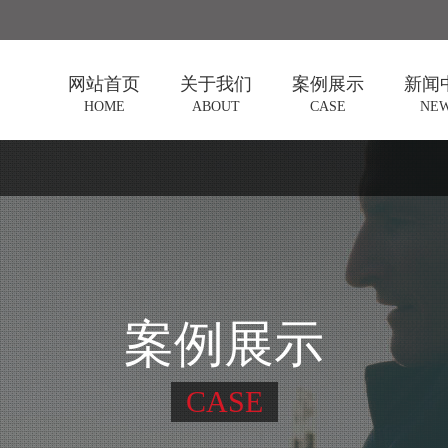
网站首页
关于我们
案例展示
新闻
HOME
ABOUT
CASE
NE
企业介绍
美博会
阳光公
企业资质
环博会
行业资
汽车配件交易
经验分
会
锅炉与设立系
统展
广播电视展
电动车与零部
件展览会
工博会
案例展示
石材展
食材展
电力展
CASE
新能源汽车展
农业机械展